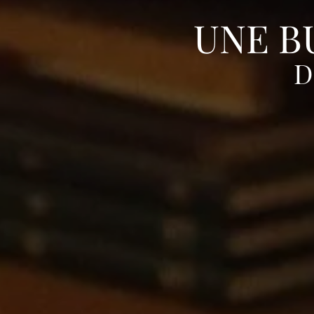
UNE B
D